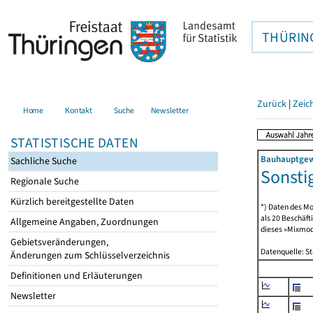
THÜRIN
Zurück
|
Zeic
Home
Kontakt
Suche
Newsletter
STATISTISCHE DATEN
Bauhauptgewe
Sachliche Suche
Sonstig
Regionale Suche
Kürzlich bereitgestellte Daten
*) Daten des Mo
als 20 Beschäf
Allgemeine Angaben, Zuordnungen
dieses »Mixmode
Gebietsveränderungen,
Datenquelle: S
Änderungen zum Schlüsselverzeichnis
Definitionen und Erläuterungen
Newsletter