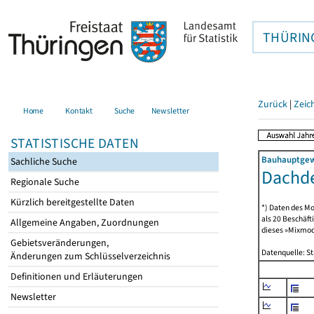
THÜRIN
Zurück
|
Zeic
Home
Kontakt
Suche
Newsletter
STATISTISCHE DATEN
Bauhauptgewe
Sachliche Suche
Dachde
Regionale Suche
Kürzlich bereitgestellte Daten
*) Daten des Mo
als 20 Beschäf
Allgemeine Angaben, Zuordnungen
dieses »Mixmode
Gebietsveränderungen,
Datenquelle: S
Änderungen zum Schlüsselverzeichnis
Definitionen und Erläuterungen
Newsletter