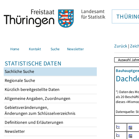
THÜRIN
Zurück
|
Zeic
Home
Kontakt
Suche
Newsletter
STATISTISCHE DATEN
Bauhauptgewe
Sachliche Suche
Dachde
Regionale Suche
Kürzlich bereitgestellte Daten
*) Daten des Mo
als 20 Beschäf
Allgemeine Angaben, Zuordnungen
dieses »Mixmode
Gebietsveränderungen,
Datenquelle: S
Änderungen zum Schlüsselverzeichnis
Definitionen und Erläuterungen
Newsletter