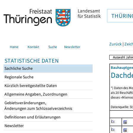
THÜRIN
Zurück
|
Zeic
Home
Kontakt
Suche
Newsletter
STATISTISCHE DATEN
Bauhauptgewe
Sachliche Suche
Dachde
Regionale Suche
Kürzlich bereitgestellte Daten
*) Daten des Mo
als 20 Beschäf
Allgemeine Angaben, Zuordnungen
dieses »Mixmode
Gebietsveränderungen,
Datenquelle: S
Änderungen zum Schlüsselverzeichnis
Definitionen und Erläuterungen
Newsletter