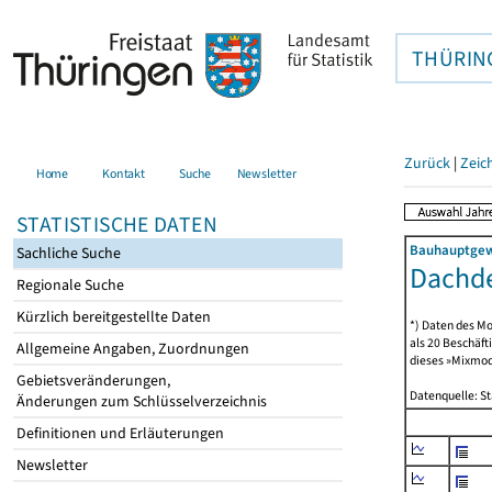
THÜRIN
Zurück
|
Zeic
Home
Kontakt
Suche
Newsletter
STATISTISCHE DATEN
Bauhauptgewe
Sachliche Suche
Dachde
Regionale Suche
Kürzlich bereitgestellte Daten
*) Daten des Mo
als 20 Beschäf
Allgemeine Angaben, Zuordnungen
dieses »Mixmode
Gebietsveränderungen,
Datenquelle: S
Änderungen zum Schlüsselverzeichnis
Definitionen und Erläuterungen
Newsletter