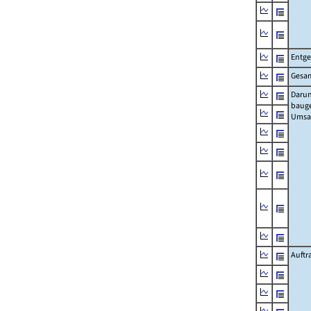
Entge
Gesa
Darun
bauge
Umsa
Auftr