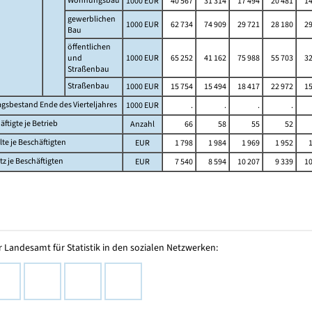
Wohnungsbau
1000 EUR
40 567
31 314
17 494
20 481
14
gewerblichen
1000 EUR
62 734
74 909
29 721
28 180
29
Bau
öffentlichen
und
1000 EUR
65 252
41 162
75 988
55 703
32
Straßenbau
Straßenbau
1000 EUR
15 754
15 494
18 417
22 972
15
agsbestand Ende des Vierteljahres
1000 EUR
.
.
.
.
äftigte je Betrieb
Anzahl
66
58
55
52
lte je Beschäftigten
EUR
1 798
1 984
1 969
1 952
z je Beschäftigten
EUR
7 540
8 594
10 207
9 339
10
 Landesamt für Statistik in den sozialen Netzwerken: