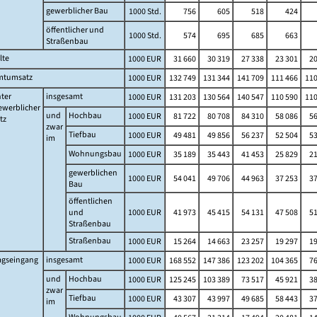
gewerblicher Bau
1000 Std.
756
605
518
424
öffentlicher und
1000 Std.
574
695
685
663
Straßenbau
lte
1000 EUR
31 660
30 319
27 338
23 301
20
mtumsatz
1000 EUR
132 749
131 344
141 709
111 466
110
ter
insgesamt
1000 EUR
131 203
130 564
140 547
110 590
110
werblicher
und
Hochbau
1000 EUR
81 722
80 708
84 310
58 086
56
tz
zwar
Tiefbau
1000 EUR
49 481
49 856
56 237
52 504
53
im
Wohnungsbau
1000 EUR
35 189
35 443
41 453
25 829
21
gewerblichen
1000 EUR
54 041
49 706
44 963
37 253
37
Bau
öffentlichen
und
1000 EUR
41 973
45 415
54 131
47 508
51
Straßenbau
Straßenbau
1000 EUR
15 264
14 663
23 257
19 297
19
agseingang
insgesamt
1000 EUR
168 552
147 386
123 202
104 365
76
und
Hochbau
1000 EUR
125 245
103 389
73 517
45 921
38
zwar
Tiefbau
1000 EUR
43 307
43 997
49 685
58 443
37
im