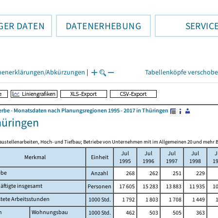
GER DATEN
DATENERHEBUNG
SERVIC
henerklärungen/Abkürzungen
|
Tabellenköpfe verschob
be - Monatsdaten nach Planungsregionen 1995 - 2017 in Thüringen
hüringen
austellenarbeiten, Hoch- und Tiefbau; Betriebe von Unternehmen mit im Allgemeinen 20 und mehr B
Jul
Jul
Jul
Jul
J
Merkmal
Einheit
1995
1996
1997
1998
1
ebe
Anzahl
268
262
251
229
äftigte insgesamt
Personen
17 605
15 283
13 883
11 935
10
stete Arbeitsstunden
1000 Std.
1 792
1 803
1 708
1 449
n
Wohnungsbau
1000 Std.
462
503
505
363