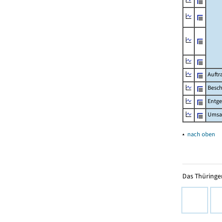
Auftr
Besch
Entge
Umsat
▴
nach oben
Das Thüringer