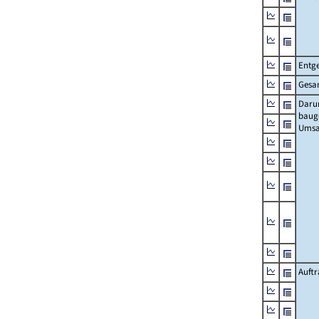
Entge
Gesa
Daru
baug
Umsa
Auft