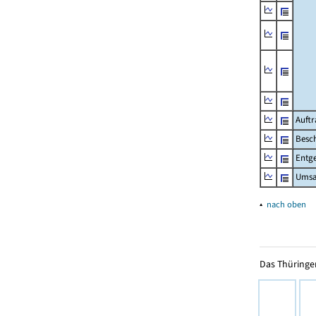
Auftr
Besch
Entge
Umsat
▴
nach oben
Das Thüringer