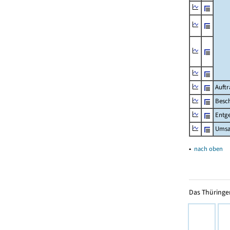
Auftr
Besch
Entge
Umsat
▴
nach oben
Das Thüringer