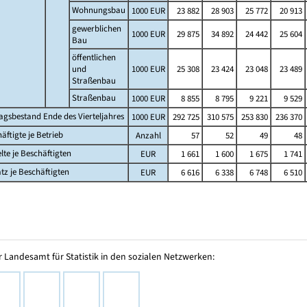
Wohnungsbau
1000 EUR
23 882
28 903
25 772
20 913
gewerblichen
1000 EUR
29 875
34 892
24 442
25 604
Bau
öffentlichen
und
1000 EUR
25 308
23 424
23 048
23 489
Straßenbau
Straßenbau
1000 EUR
8 855
8 795
9 221
9 529
agsbestand Ende des Vierteljahres
1000 EUR
292 725
310 575
253 830
236 370
äftigte je Betrieb
Anzahl
57
52
49
48
lte je Beschäftigten
EUR
1 661
1 600
1 675
1 741
z je Beschäftigten
EUR
6 616
6 338
6 748
6 510
 Landesamt für Statistik in den sozialen Netzwerken: