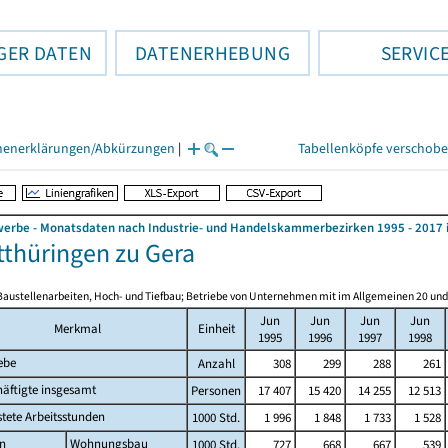
GER DATEN
DATENERHEBUNG
SERVIC
henerklärungen/Abkürzungen
|
Tabellenköpfe verschob
rbe - Monatsdaten nach Industrie- und Handelskammerbezirken 1995 - 2017 
tthüringen zu Gera
Baustellenarbeiten, Hoch- und Tiefbau; Betriebe von Unternehmen mit im Allgemeinen 20 un
Jun
Jun
Jun
Jun
Merkmal
Einheit
1995
1996
1997
1998
ebe
Anzahl
308
299
288
261
äftigte insgesamt
Personen
17 407
15 420
14 255
12 513
stete Arbeitsstunden
1000 Std.
1 996
1 848
1 733
1 528
n
Wohnungsbau
1000 Std.
727
668
667
539