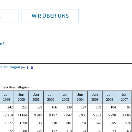
E
WIR ÜBER UNS
en?
in Thüringen
d mehr Beschäftigten
Jun
Jun
Jun
Jun
Jun
Jun
Jun
Jun
Jun
1999
2000
2001
2002
2003
2004
2005
2006
2007
242
223
189
166
139
124
109
104
97
12 210
11 664
9 919
8 197
7 042
5 905
5 233
5 298
4 686
1 577
1 294
1 112
910
807
734
676
685
574
522
301
229
132
119
74
66
73
60