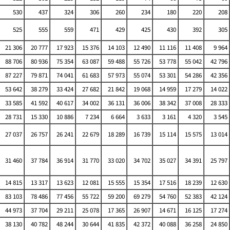
530
437
324
306
260
234
180
220
208
525
555
559
471
429
425
430
392
305
21 306
20 777
17 923
15 376
14 103
12 490
11 116
11 408
9 964
88 706
80 936
75 354
63 087
59 488
55 726
53 778
55 042
42 796
87 227
79 871
74 041
61 683
57 973
55 074
53 301
54 286
42 356
53 642
38 279
33 424
27 682
21 842
19 068
14 959
17 279
14 022
33 585
41 592
40 617
34 002
36 131
36 006
38 342
37 008
28 333
28 731
15 330
10 886
7 234
6 664
3 633
3 161
4 320
3 545
27 037
26 757
26 241
22 679
18 289
16 739
15 114
15 575
13 014
31 460
37 784
36 914
31 770
33 020
34 702
35 027
34 391
25 797
14 815
13 317
13 623
12 081
15 555
15 354
17 516
18 239
12 630
83 103
78 486
77 456
55 722
59 200
69 279
54 760
52 383
42 124
44 973
37 704
29 211
25 078
17 365
26 907
14 671
16 125
17 274
38 130
40 782
48 244
30 644
41 835
42 372
40 088
36 258
24 850