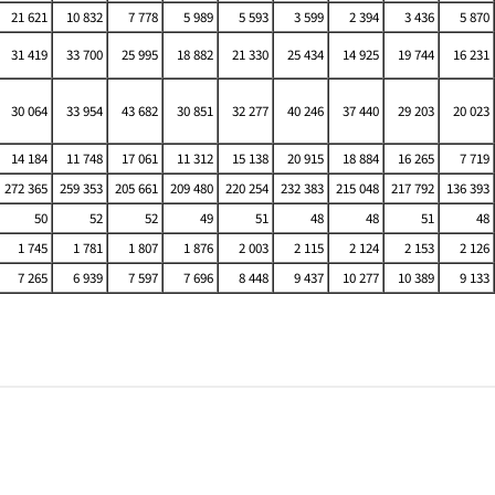
21 621
10 832
7 778
5 989
5 593
3 599
2 394
3 436
5 870
31 419
33 700
25 995
18 882
21 330
25 434
14 925
19 744
16 231
30 064
33 954
43 682
30 851
32 277
40 246
37 440
29 203
20 023
14 184
11 748
17 061
11 312
15 138
20 915
18 884
16 265
7 719
272 365
259 353
205 661
209 480
220 254
232 383
215 048
217 792
136 393
50
52
52
49
51
48
48
51
48
1 745
1 781
1 807
1 876
2 003
2 115
2 124
2 153
2 126
7 265
6 939
7 597
7 696
8 448
9 437
10 277
10 389
9 133