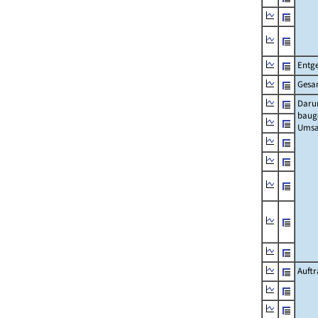
Entge
Gesa
Daru
baug
Umsa
Auft