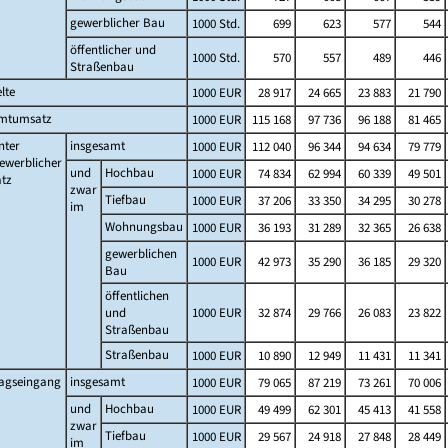
gewerblicher Bau
1000 Std.
699
623
577
544
öffentlicher und
1000 Std.
570
557
489
446
Straßenbau
lte
1000 EUR
28 917
24 665
23 883
21 790
mtumsatz
1000 EUR
115 168
97 736
96 188
81 465
nter
insgesamt
1000 EUR
112 040
96 344
94 634
79 779
ewerblicher
und
Hochbau
1000 EUR
74 834
62 994
60 339
49 501
tz
zwar
Tiefbau
1000 EUR
37 206
33 350
34 295
30 278
im
Wohnungsbau
1000 EUR
36 193
31 289
32 365
26 638
gewerblichen
1000 EUR
42 973
35 290
36 185
29 320
Bau
öffentlichen
und
1000 EUR
32 874
29 766
26 083
23 822
Straßenbau
Straßenbau
1000 EUR
10 890
12 949
11 431
11 341
ragseingang
insgesamt
1000 EUR
79 065
87 219
73 261
70 006
und
Hochbau
1000 EUR
49 499
62 301
45 413
41 558
zwar
Tiefbau
1000 EUR
29 567
24 918
27 848
28 449
im