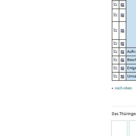
Auftr
Besch
Entge
Umsat
▴
nach oben
Das Thüringer