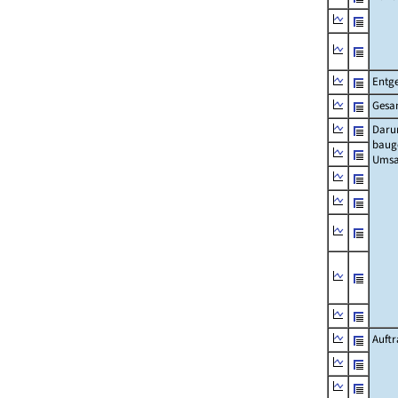
Entge
Gesa
Daru
baug
Umsa
Auft