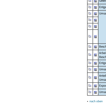
Gelei
Entge
Umsa
Besch
Arbei
Besch
Entge
Umsat
Antei
Umsa
Expo
Umsat
▴
nach oben