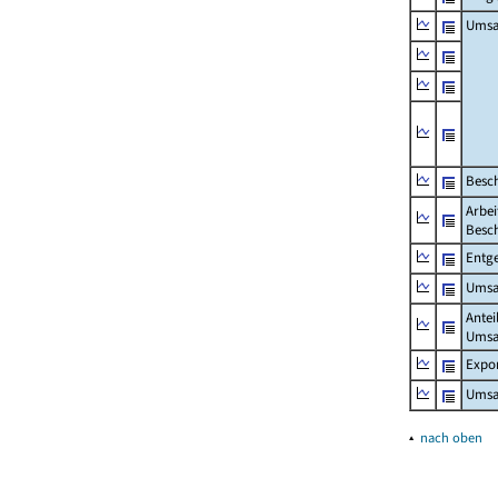
Umsa
Besch
Arbei
Besch
Entge
Umsat
Antei
Umsa
Expo
Umsat
▴
nach oben