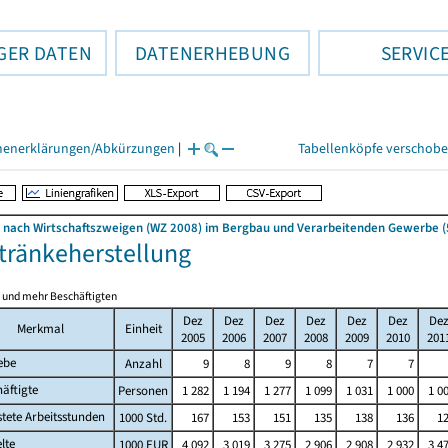
GER DATEN
DATENERHEBUNG
SERVIC
henerklärungen/Abkürzungen
|
Tabellenköpfe verschob
nach Wirtschaftszweigen (WZ 2008) im Bergbau und Verarbeitenden Gewerbe (5
etränkeherstellung
0 und mehr Beschäftigten
Dez
Dez
Dez
Dez
Dez
Dez
De
Merkmal
Einheit
2005
2006
2007
2008
2009
2010
201
ebe
Anzahl
9
8
9
8
7
7
äftigte
Personen
1 282
1 194
1 277
1 099
1 031
1 000
1 0
stete Arbeitsstunden
1000 Std.
167
153
151
135
138
136
1
lte
1000 EUR
4 092
3 019
3 275
2 906
2 908
2 932
3 4