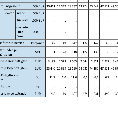
tz
insgesamt
1000 EUR
36 461
27 342
28 337
63 774
45 549
47 521
49 3
davon
Inland
1000 EUR
.
.
.
.
.
.
Ausland
1000 EUR
.
.
.
.
.
.
darunter
Euro-
1000 EUR
.
.
.
.
.
.
Zone
äftigte je Betrieb
Personen
142
149
142
137
147
143
1
tsstunden je
Std.
131
128
118
122
133
136
1
äftigten
lte je Beschäftigten
EUR
3 192
2 528
2 565
2 644
2 821
2 932
3 4
z je Beschäftigten
EUR
28 440
22 899
22 190
58 030
44 180
47 521
48 8
l Entgelte am
%
11,2
11,0
11,6
4,6
6,4
6,2
7
tz
rtquote
%
.
.
.
.
.
.
z je Arbeitsstunde
EUR
218
179
187
474
331
349
3