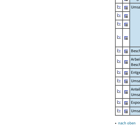
Umsa
Besch
Arbei
Besch
Entge
Umsat
Antei
Umsa
Expo
Umsat
▴
nach oben