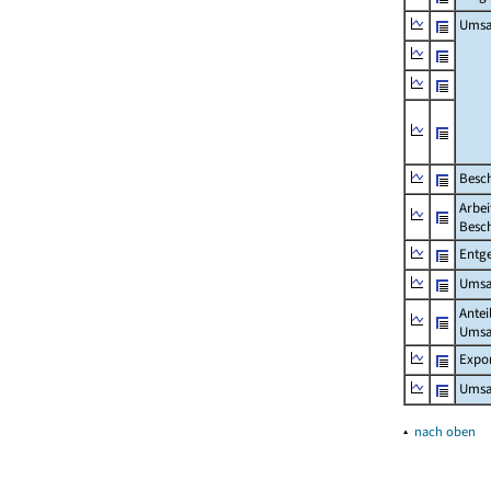
Umsa
Besch
Arbei
Besch
Entge
Umsat
Antei
Umsa
Expo
Umsat
▴
nach oben