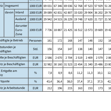
tz
insgesamt
1000 EUR
69 031
67 346
69 036
52 768
47 523
57 929
51 2
davon
Inland
1000 EUR
39 089
42 831
42 807
33 020
29 904
36 202
29 7
Ausland
1000 EUR
29 942
24 515
26 229
19 748
17 620
21 727
21 5
darunter
Euro-
1000 EUR
7 736
18 887
21 425
16 512
13 573
19 669
19 4
Zone
äftigte je Betrieb
Personen
161
172
168
147
148
152
1
tsstunden je
Std.
156
154
147
138
140
147
1
äftigten
lte je Beschäftigten
EUR
2 586
2 670
2 704
2 519
2 409
2 579
2 8
z je Beschäftigten
EUR
32 982
30 160
31 523
22 454
21 340
25 486
23 8
l Entgelte am
%
7,8
8,9
8,6
11,2
11,3
10,1
12
tz
rtquote
%
43,4
36,4
38,0
37,4
37,1
37,5
42
z je Arbeitsstunde
EUR
212
196
215
163
153
173
1