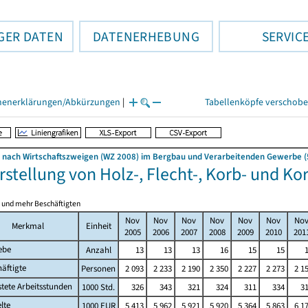
GER DATEN
DATENERHEBUNG
SERVIC
henerklärungen/Abkürzungen
|
Tabellenköpfe verschob
nach Wirtschaftszweigen (WZ 2008) im Bergbau und Verarbeitenden Gewerbe (5
erstellung von Holz-, Flecht-, Korb- und K
0 und mehr Beschäftigten
Nov
Nov
Nov
Nov
Nov
Nov
No
Merkmal
Einheit
2005
2006
2007
2008
2009
2010
201
ebe
Anzahl
13
13
13
16
15
15
äftigte
Personen
2 093
2 233
2 190
2 350
2 227
2 273
2 1
stete Arbeitsstunden
1000 Std.
326
343
321
324
311
334
3
lte
1000 EUR
5 413
5 962
5 921
5 920
5 364
5 863
6 1