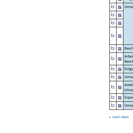
Umsa
Besch
Arbei
Besch
Entge
Umsat
Antei
Umsa
Expo
Umsat
▴
nach oben