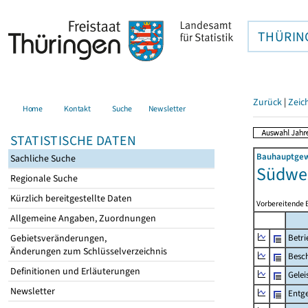
THÜRIN
Zurück
|
Zeic
Home
Kontakt
Suche
Newsletter
STATISTISCHE DATEN
Bauhauptgewe
Sachliche Suche
Südwes
Regionale Suche
Kürzlich bereitgestellte Daten
Vorbereitende 
Allgemeine Angaben, Zuordnungen
Gebietsveränderungen,
Betri
Änderungen zum Schlüsselverzeichnis
Besch
Definitionen und Erläuterungen
Gelei
Newsletter
Entge