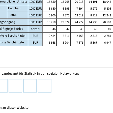
ewerblicher Umsatz
1000 EUR
15 550
15 768
20 913
14 191
18 048
n
Hochbau
1000 EUR
8 650
6 393
7 394
5 272
5 805
Tiefbau
1000 EUR
6 900
9 375
13 519
8 919
12 243
ragseingang
1000 EUR
10 258
23 374
44 272
14 735
20 593
äftigte je Betrieb
Anzahl
46
47
48
49
49
lte je Beschäftigten
EUR
2 484
2 511
2 753
2 515
2 781
z je Beschäftigten
EUR
5 868
5 904
7 871
5 367
6 947
 Landesamt für Statistik in den sozialen Netzwerken:
 zu dieser Website: