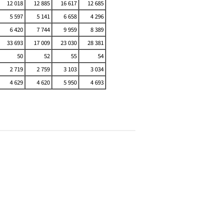
12 018
12 885
16 617
12 685
5 597
5 141
6 658
4 296
6 420
7 744
9 959
8 389
33 693
17 009
23 030
28 381
50
52
55
54
2 719
2 759
3 103
3 034
4 629
4 620
5 950
4 693