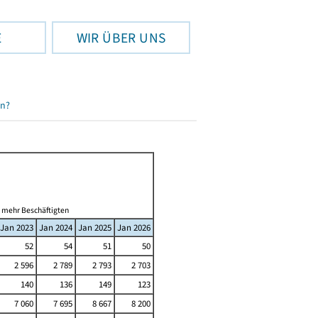
E
WIR ÜBER UNS
en?
d mehr Beschäftigten
Jan 2023
Jan 2024
Jan 2025
Jan 2026
52
54
51
50
2 596
2 789
2 793
2 703
140
136
149
123
7 060
7 695
8 667
8 200