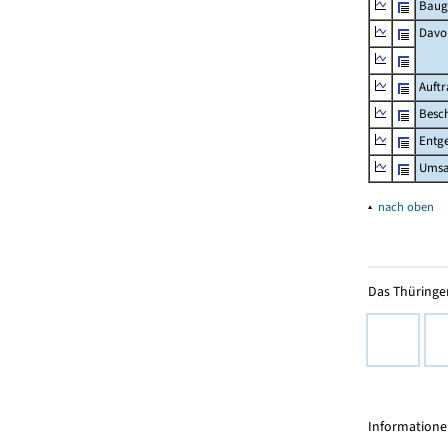
Baug
Davo
Auft
Besch
Entge
Umsat
▴
nach oben
Das Thüringer
Informationen