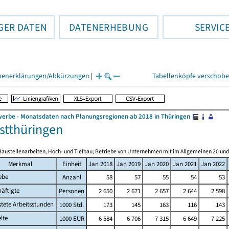
GER DATEN
DATENERHEBUNG
SERVIC
henerklärungen/Abkürzungen
|
Tabellenköpfe verschob
rbe - Monatsdaten nach Planungsregionen ab 2018 in Thüringen
tthüringen
Baustellenarbeiten, Hoch- und Tiefbau; Betriebe von Unternehmen mit im Allgemeinen 20 un
Merkmal
Einheit
Jan 2018
Jan 2019
Jan 2020
Jan 2021
Jan 2022
ebe
Anzahl
58
57
55
54
53
äftigte
Personen
2 650
2 671
2 657
2 644
2 598
stete Arbeitsstunden
1000 Std.
173
145
163
116
143
lte
1000 EUR
6 584
6 706
7 315
6 649
7 225