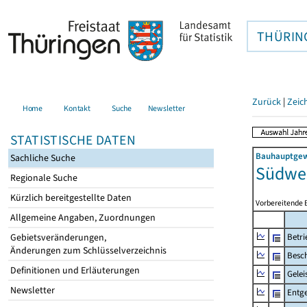
THÜRIN
Zurück
|
Zeic
Home
Kontakt
Suche
Newsletter
STATISTISCHE DATEN
Bauhauptgewe
Sachliche Suche
Südwes
Regionale Suche
Kürzlich bereitgestellte Daten
Vorbereitende 
Allgemeine Angaben, Zuordnungen
Gebietsveränderungen,
Betri
Änderungen zum Schlüsselverzeichnis
Besch
Definitionen und Erläuterungen
Gelei
Newsletter
Entge