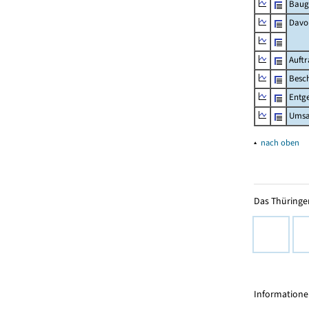
Baug
Davo
Auft
Besch
Entge
Umsat
▴
nach oben
Das Thüringer
Informationen