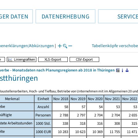
GER DATEN
DATENERHEBUNG
SERVIC
henerklärungen/Abkürzungen
|
Tabellenköpfe verschob
rbe - Monatsdaten nach Planungsregionen ab 2018 in Thüringen
tthüringen
Baustellenarbeiten, Hoch- und Tiefbau; Betriebe von Unternehmen mit im Allgemeinen 20 un
Merkmal
Einheit
Nov 2018
Nov 2019
Nov 2020
Nov 2021
Nov 2022
ebe
Anzahl
58
57
54
53
53
äftigte
Personen
2 788
2 797
2 704
2 704
2 655
stete Arbeitsstunden
1000 Std.
338
318
316
308
315
lte
1000 EUR
10 283
10 623
10 369
11 755
11 471