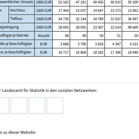
ewerblicher Umsatz
1000 EUR
52 183
47 181
49 435
46 910
50 309
n
Hochbau
1000 EUR
17 444
15 037
14 647
15 273
13 462
Tiefbau
1000 EUR
34 739
32 144
34 789
31 637
36 847
ragseingang
1000 EUR
28 693
28 055
23 367
22 614
48 669
äftigte je Betrieb
Anzahl
48
49
50
51
50
lte je Beschäftigten
EUR
3 688
3 798
3 835
4 347
4 321
z je Beschäftigten
EUR
18 717
16 868
18 282
17 348
18 949
 Landesamt für Statistik in den sozialen Netzwerken:
 zu dieser Website: