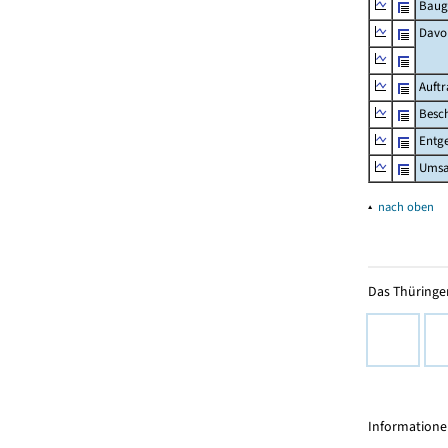
Baug
Davo
Auft
Besch
Entge
Umsat
▴
nach oben
Das Thüringer
Informationen