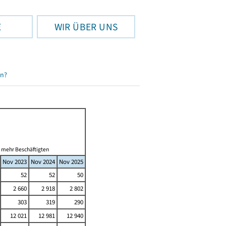
E
WIR ÜBER UNS
en?
d mehr Beschäftigten
Nov 2023
Nov 2024
Nov 2025
52
52
50
2 660
2 918
2 802
303
319
290
12 021
12 981
12 940