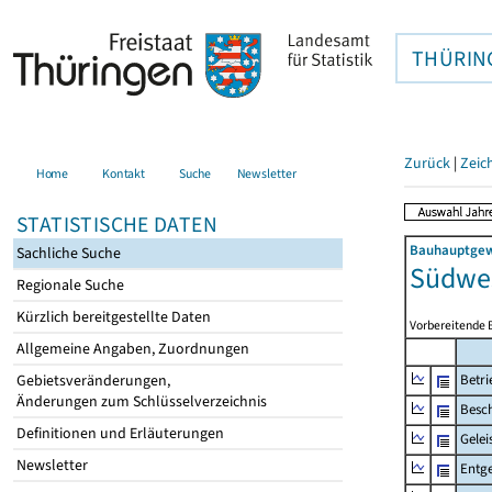
THÜRIN
Zurück
|
Zeic
Home
Kontakt
Suche
Newsletter
STATISTISCHE DATEN
Bauhauptgewe
Sachliche Suche
Südwes
Regionale Suche
Kürzlich bereitgestellte Daten
Vorbereitende 
Allgemeine Angaben, Zuordnungen
Gebietsveränderungen,
Betri
Änderungen zum Schlüsselverzeichnis
Besch
Definitionen und Erläuterungen
Gelei
Newsletter
Entge