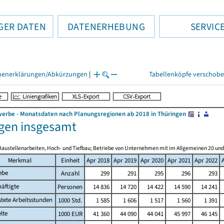
GER DATEN
DATENERHEBUNG
SERVIC
henerklärungen/Abkürzungen
|
Tabellenköpfe verschob
rbe - Monatsdaten nach Planungsregionen ab 2018 in Thüringen
gen insgesamt
Baustellenarbeiten, Hoch- und Tiefbau; Betriebe von Unternehmen mit im Allgemeinen 20 un
Merkmal
Einheit
Apr 2018
Apr 2019
Apr 2020
Apr 2021
Apr 2022
ebe
Anzahl
299
291
295
296
293
äftigte
Personen
14 836
14 720
14 422
14 590
14 241
stete Arbeitsstunden
1000 Std.
1 585
1 606
1 517
1 560
1 391
lte
1000 EUR
41 360
44 090
44 041
45 997
46 145