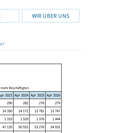
E
WIR ÜBER UNS
en?
d mehr Beschäftigten
Apr 2023
Apr 2024
Apr 2025
Apr 2026
290
282
276
279
14 350
14 172
13 781
13 747
1 333
1 529
1 376
1 444
47 135
50 553
53 276
54 931