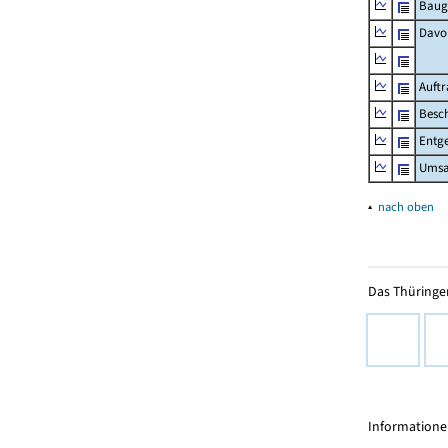
Baug
Davo
Auft
Besch
Entge
Umsat
▴
nach oben
Das Thüringer
Informationen