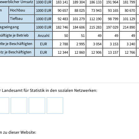
ewerblicher Umsatz
1000 EUR
183 141
189 304
186 133
191 964
181 799
n
Hochbau
1000 EUR
90 657
88 025
73 943
93 165
80 670
Tiefbau
1000 EUR
92 483
101 279
112 190
98 799
101 129
ragseingang
1000 EUR
182 746
184 606
215 283
197 029
214 890
äftigte je Betrieb
Anzahl
50
51
49
49
49
lte je Beschäftigten
EUR
2 788
2 995
3 054
3 153
3 240
z je Beschäftigten
EUR
12 344
12 860
12 906
13 157
12 766
 Landesamt für Statistik in den sozialen Netzwerken:
 zu dieser Website: