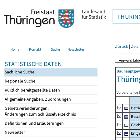
THÜRIN
Zurück
|
Zeic
Home
Kontakt
Suche
Newsletter
STATISTISCHE DATEN
Bauhauptgewe
Sachliche Suche
Thürin
Regionale Suche
Kürzlich bereitgestellte Daten
Vorbereitende 
Allgemeine Angaben, Zuordnungen
Gebietsveränderungen,
Betri
Änderungen zum Schlüsselverzeichnis
Besch
Definitionen und Erläuterungen
Gelei
Newsletter
Entge