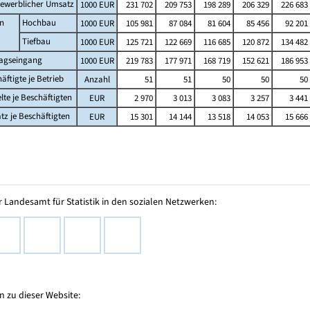
ewerblicher Umsatz
1000 EUR
231 702
209 753
198 289
206 329
226 683
n
Hochbau
1000 EUR
105 981
87 084
81 604
85 456
92 201
Tiefbau
1000 EUR
125 721
122 669
116 685
120 872
134 482
ragseingang
1000 EUR
219 783
177 971
168 719
152 621
186 953
äftigte je Betrieb
Anzahl
51
51
50
50
50
lte je Beschäftigten
EUR
2 970
3 013
3 083
3 257
3 441
z je Beschäftigten
EUR
15 301
14 144
13 518
14 053
15 666
 Landesamt für Statistik in den sozialen Netzwerken:
 zu dieser Website: