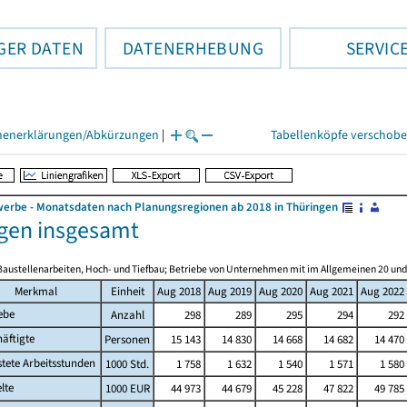
GER DATEN
DATENERHEBUNG
SERVIC
henerklärungen/Abkürzungen
|
Tabellenköpfe verschob
rbe - Monatsdaten nach Planungsregionen ab 2018 in Thüringen
gen insgesamt
Baustellenarbeiten, Hoch- und Tiefbau; Betriebe von Unternehmen mit im Allgemeinen 20 un
Merkmal
Einheit
Aug 2018
Aug 2019
Aug 2020
Aug 2021
Aug 2022
ebe
Anzahl
298
289
295
294
292
äftigte
Personen
15 143
14 830
14 668
14 682
14 470
stete Arbeitsstunden
1000 Std.
1 758
1 632
1 540
1 571
1 580
lte
1000 EUR
44 973
44 679
45 228
47 822
49 785