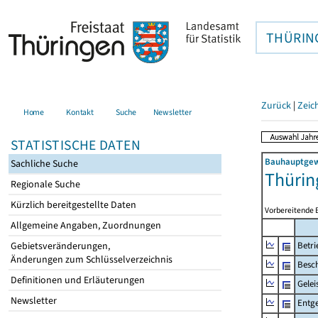
THÜRIN
Zurück
|
Zeic
Home
Kontakt
Suche
Newsletter
STATISTISCHE DATEN
Bauhauptgewe
Sachliche Suche
Thürin
Regionale Suche
Kürzlich bereitgestellte Daten
Vorbereitende 
Allgemeine Angaben, Zuordnungen
Gebietsveränderungen,
Betri
Änderungen zum Schlüsselverzeichnis
Besch
Definitionen und Erläuterungen
Gelei
Newsletter
Entge