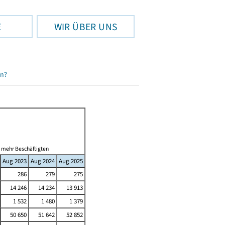
E
WIR ÜBER UNS
en?
d mehr Beschäftigten
Aug 2023
Aug 2024
Aug 2025
286
279
275
14 246
14 234
13 913
1 532
1 480
1 379
50 650
51 642
52 852