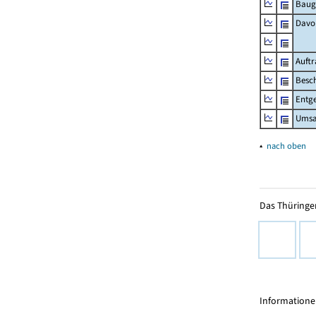
Baug
Davo
Auft
Besch
Entge
Umsat
▴
nach oben
Das Thüringer
Informationen