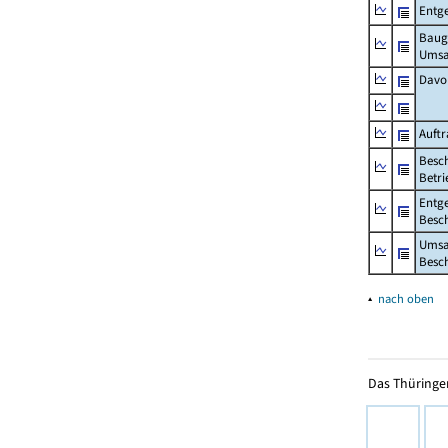
Entge
Baug
Umsa
Davo
Auft
Besch
Betri
Entge
Besch
Umsa
Besch
▴
nach oben
Das Thüringer