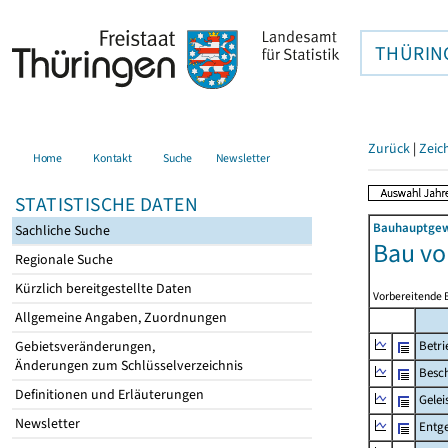
THÜRIN
Zurück
|
Zeic
Home
Kontakt
Suche
Newsletter
STATISTISCHE DATEN
Bauhauptgewe
Sachliche Suche
Bau v
Regionale Suche
Kürzlich bereitgestellte Daten
Vorbereitende 
Allgemeine Angaben, Zuordnungen
Gebietsveränderungen,
Betri
Änderungen zum Schlüsselverzeichnis
Besch
Definitionen und Erläuterungen
Gelei
Newsletter
Entge