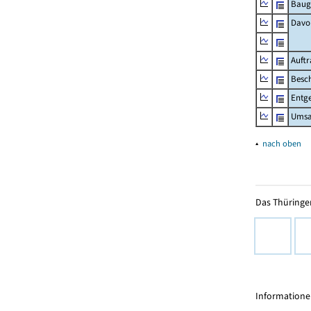
Baug
Davo
Auft
Besch
Entge
Umsat
▴
nach oben
Das Thüringer
Informationen