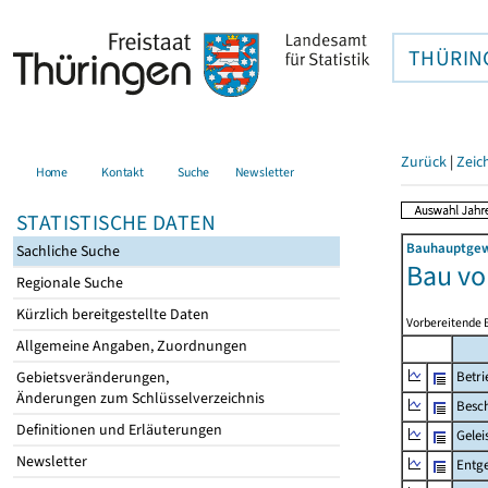
THÜRIN
Zurück
|
Zeic
Home
Kontakt
Suche
Newsletter
STATISTISCHE DATEN
Bauhauptgewe
Sachliche Suche
Bau v
Regionale Suche
Kürzlich bereitgestellte Daten
Vorbereitende 
Allgemeine Angaben, Zuordnungen
Gebietsveränderungen,
Betri
Änderungen zum Schlüsselverzeichnis
Besch
Definitionen und Erläuterungen
Gelei
Newsletter
Entge