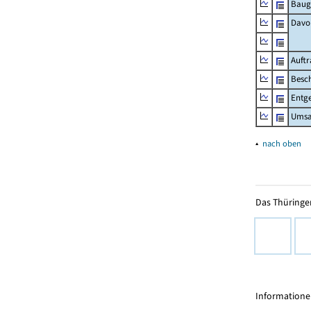
Baug
Davo
Auft
Besch
Entge
Umsat
▴
nach oben
Das Thüringer
Informationen