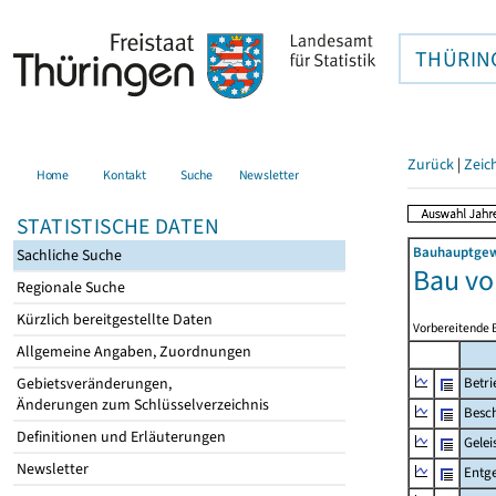
THÜRIN
Zurück
|
Zeic
Home
Kontakt
Suche
Newsletter
STATISTISCHE DATEN
Bauhauptgewe
Sachliche Suche
Bau v
Regionale Suche
Kürzlich bereitgestellte Daten
Vorbereitende 
Allgemeine Angaben, Zuordnungen
Gebietsveränderungen,
Betri
Änderungen zum Schlüsselverzeichnis
Besch
Definitionen und Erläuterungen
Gelei
Newsletter
Entge