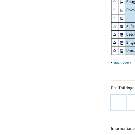
Baug
Davo
Auft
Besch
Entge
Umsat
▴
nach oben
Das Thüringer
Informationen