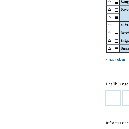
Baug
Davo
Auft
Besch
Entge
Umsat
▴
nach oben
Das Thüringer
Informationen