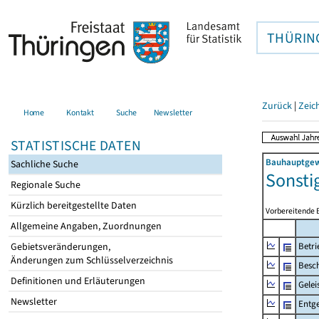
THÜRIN
Zurück
|
Zeic
Home
Kontakt
Suche
Newsletter
STATISTISCHE DATEN
Bauhauptgewe
Sachliche Suche
Sonsti
Regionale Suche
Kürzlich bereitgestellte Daten
Vorbereitende 
Allgemeine Angaben, Zuordnungen
Gebietsveränderungen,
Betri
Änderungen zum Schlüsselverzeichnis
Besch
Definitionen und Erläuterungen
Gelei
Newsletter
Entge