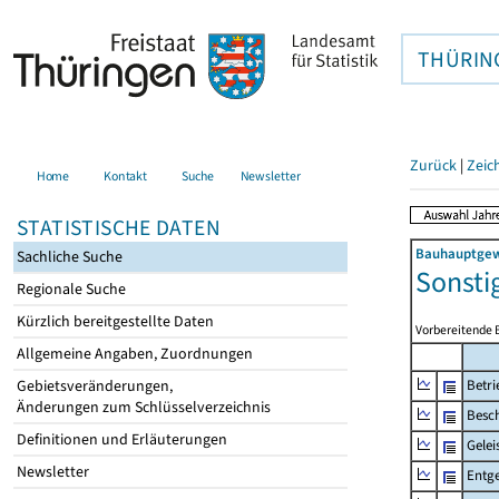
THÜRIN
Zurück
|
Zeic
Home
Kontakt
Suche
Newsletter
STATISTISCHE DATEN
Bauhauptgewe
Sachliche Suche
Sonsti
Regionale Suche
Kürzlich bereitgestellte Daten
Vorbereitende 
Allgemeine Angaben, Zuordnungen
Gebietsveränderungen,
Betri
Änderungen zum Schlüsselverzeichnis
Besch
Definitionen und Erläuterungen
Gelei
Newsletter
Entge