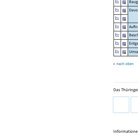
Baug
Davo
Auft
Besch
Entge
Umsat
▴
nach oben
Das Thüringer
Informationen