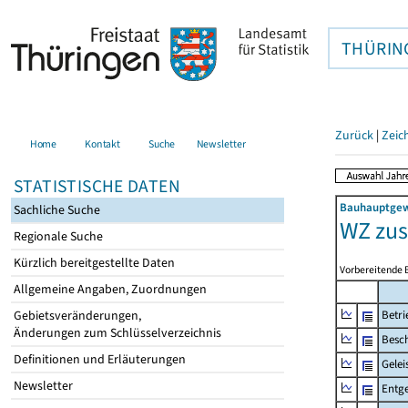
THÜRIN
Zurück
|
Zeic
Home
Kontakt
Suche
Newsletter
STATISTISCHE DATEN
Bauhauptgewe
Sachliche Suche
WZ zu
Regionale Suche
Kürzlich bereitgestellte Daten
Vorbereitende 
Allgemeine Angaben, Zuordnungen
Gebietsveränderungen,
Betri
Änderungen zum Schlüsselverzeichnis
Besch
Definitionen und Erläuterungen
Gelei
Newsletter
Entge