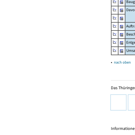
Baug
Davo
Auft
Besch
Entge
Umsat
▴
nach oben
Das Thüringer
Informationen