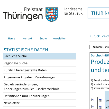
THÜRIN
Zurück
|
Zeic
Home
Kontakt
Suche
Newsletter
STATISTISCHE DATEN
Durchschnitt
Sachliche Suche
Produz
Regionale Suche
und te
Kürzlich bereitgestellte Daten
Allgemeine Angaben, Zuordnungen
1) Anteil an d
Gebietsveränderungen,
2) sowie Insta
3) sowie Vermie
Änderungen zum Schlüsselverzeichnis
Definitionen und Erläuterungen
Pe
Newsletter
Ve