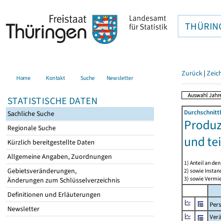
THÜRIN
Zurück
|
Zeic
Home
Kontakt
Suche
Newsletter
STATISTISCHE DATEN
Durchschnitt
Sachliche Suche
Produz
Regionale Suche
und te
Kürzlich bereitgestellte Daten
Allgemeine Angaben, Zuordnungen
1) Anteil an d
Gebietsveränderungen,
2) sowie Insta
3) sowie Vermie
Änderungen zum Schlüsselverzeichnis
Definitionen und Erläuterungen
Per
Newsletter
Ver