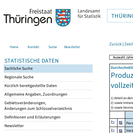
THÜRIN
Zurück
|
Zeic
Home
Kontakt
Suche
Newsletter
STATISTISCHE DATEN
Durchschnitt
Sachliche Suche
Produz
Regionale Suche
vollze
Kürzlich bereitgestellte Daten
Allgemeine Angaben, Zuordnungen
1) Anteil an d
Gebietsveränderungen,
2) sowie Insta
3) sowie Vermie
Änderungen zum Schlüsselverzeichnis
Definitionen und Erläuterungen
Per
Newsletter
Ver