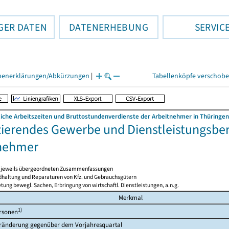
GER DATEN
DATENERHEBUNG
SERVIC
henerklärungen/Abkürzungen
|
Tabellenköpfe verschob
liche Arbeitszeiten und Bruttostundenverdienste der Arbeitnehmer in Thüringen
ierendes Gewerbe und Dienstleistungsbere
nehmer
en jeweils übergeordneten Zusammenfassungen
ndhaltung und Reparaturen von Kfz. und Gebrauchsgütern
tung bewegl. Sachen, Erbringung von wirtschaftl. Dienstleistungen, a.n.g.
Merkmal
1)
rsonen
ränderung gegenüber dem Vorjahresquartal