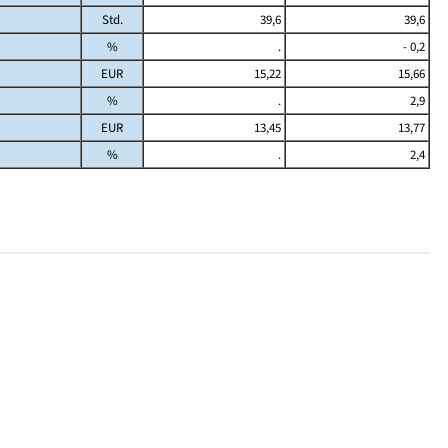
Std.
39,6
39,6
%
.
- 0,2
EUR
15,22
15,66
%
.
2,9
EUR
13,45
13,77
%
.
2,4