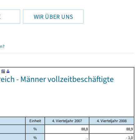
E
WIR ÜBER UNS
en?
ich - Männer vollzeitbeschäftigte
Einheit
4. Vierteljahr 2007
4. Vierteljahr 2008
%
88,8
88,9
%
.
- 1,0