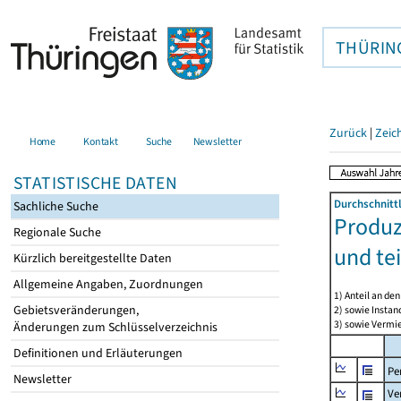
THÜRIN
Zurück
|
Zeic
Home
Kontakt
Suche
Newsletter
STATISTISCHE DATEN
Durchschnitt
Sachliche Suche
Produz
Regionale Suche
und te
Kürzlich bereitgestellte Daten
Allgemeine Angaben, Zuordnungen
1) Anteil an d
Gebietsveränderungen,
2) sowie Insta
3) sowie Vermie
Änderungen zum Schlüsselverzeichnis
Definitionen und Erläuterungen
Pe
Newsletter
Ve