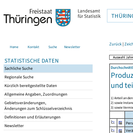
THÜRIN
Zurück
|
Zeic
Home
Kontakt
Suche
Newsletter
STATISTISCHE DATEN
Durchschnitt
Sachliche Suche
Produz
Regionale Suche
und te
Kürzlich bereitgestellte Daten
Allgemeine Angaben, Zuordnungen
1) Anteil an d
Gebietsveränderungen,
2) sowie Insta
3) sowie Vermie
Änderungen zum Schlüsselverzeichnis
Definitionen und Erläuterungen
Per
Newsletter
Ver