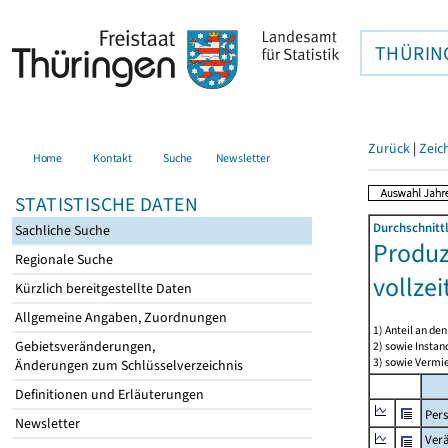
THÜRIN
Zurück
|
Zeic
Home
Kontakt
Suche
Newsletter
STATISTISCHE DATEN
Durchschnitt
Sachliche Suche
Produz
Regionale Suche
vollze
Kürzlich bereitgestellte Daten
Allgemeine Angaben, Zuordnungen
1) Anteil an d
Gebietsveränderungen,
2) sowie Insta
3) sowie Vermie
Änderungen zum Schlüsselverzeichnis
Definitionen und Erläuterungen
Per
Newsletter
Ver