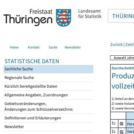
THÜRIN
Zurück
|
Zeic
Home
Kontakt
Suche
Newsletter
STATISTISCHE DATEN
Durchschnitt
Sachliche Suche
Produz
Regionale Suche
vollze
Kürzlich bereitgestellte Daten
Allgemeine Angaben, Zuordnungen
1) Anteil an d
Gebietsveränderungen,
2) sowie Insta
3) sowie Vermie
Änderungen zum Schlüsselverzeichnis
Definitionen und Erläuterungen
Per
Newsletter
Ver