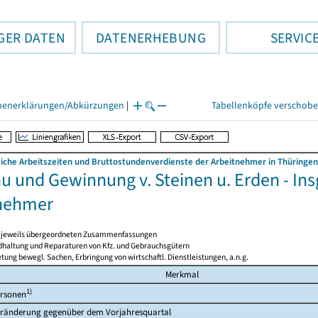
GER DATEN
DATENERHEBUNG
SERVIC
henerklärungen/Abkürzungen
|
Tabellenköpfe verschob
liche Arbeitszeiten und Bruttostundenverdienste der Arbeitnehmer in Thüringen
u und Gewinnung v. Steinen u. Erden - Ins
nehmer
en jeweils übergeordneten Zusammenfassungen
ndhaltung und Reparaturen von Kfz. und Gebrauchsgütern
tung bewegl. Sachen, Erbringung von wirtschaftl. Dienstleistungen, a.n.g.
Merkmal
1)
rsonen
ränderung gegenüber dem Vorjahresquartal