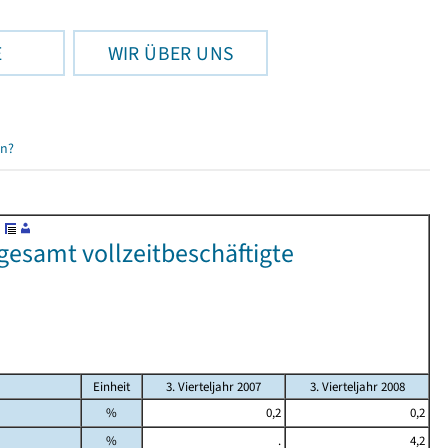
E
WIR ÜBER UNS
en?
gesamt vollzeitbeschäftigte
Einheit
3. Vierteljahr 2007
3. Vierteljahr 2008
%
0,2
0,2
%
.
4,2