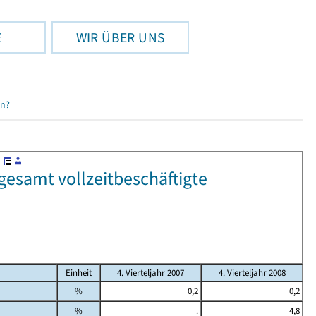
E
WIR ÜBER UNS
en?
gesamt vollzeitbeschäftigte
Einheit
4. Vierteljahr 2007
4. Vierteljahr 2008
%
0,2
0,2
%
.
4,8