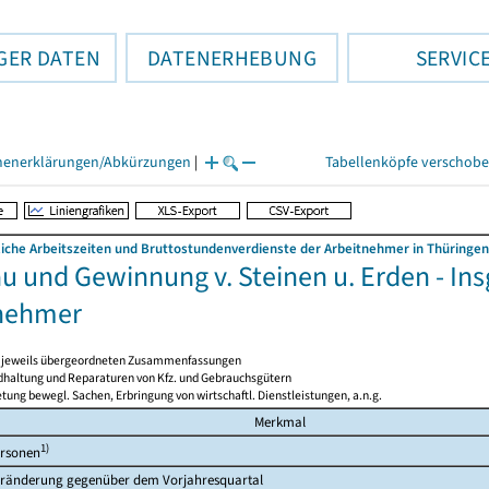
GER DATEN
DATENERHEBUNG
SERVIC
henerklärungen/Abkürzungen
|
Tabellenköpfe verschob
liche Arbeitszeiten und Bruttostundenverdienste der Arbeitnehmer in Thüringen
u und Gewinnung v. Steinen u. Erden - Ins
nehmer
en jeweils übergeordneten Zusammenfassungen
ndhaltung und Reparaturen von Kfz. und Gebrauchsgütern
tung bewegl. Sachen, Erbringung von wirtschaftl. Dienstleistungen, a.n.g.
Merkmal
1)
rsonen
ränderung gegenüber dem Vorjahresquartal