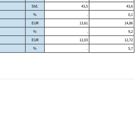
Std.
43,5
43,6
%
.
0,1
EUR
13,61
14,86
%
.
9,2
EUR
12,03
12,72
%
.
5,7