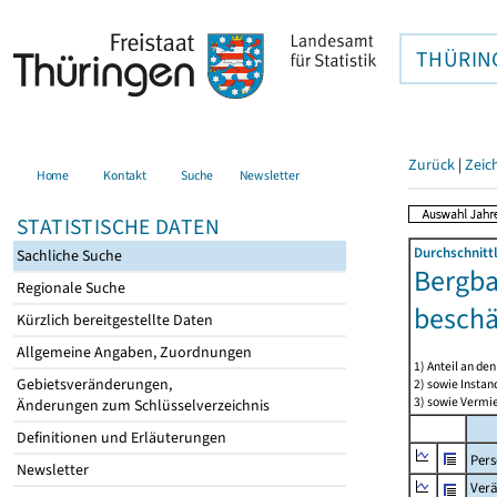
THÜRIN
Zurück
|
Zeic
Home
Kontakt
Suche
Newsletter
STATISTISCHE DATEN
Durchschnitt
Sachliche Suche
Bergba
Regionale Suche
beschä
Kürzlich bereitgestellte Daten
Allgemeine Angaben, Zuordnungen
1) Anteil an d
Gebietsveränderungen,
2) sowie Insta
3) sowie Vermie
Änderungen zum Schlüsselverzeichnis
Definitionen und Erläuterungen
Per
Newsletter
Ver