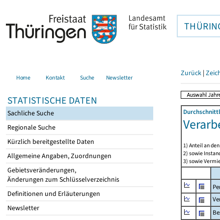
THÜRIN
Zurück
|
Zeic
Home
Kontakt
Suche
Newsletter
STATISTISCHE DATEN
Durchschnitt
Sachliche Suche
Verarb
Regionale Suche
Kürzlich bereitgestellte Daten
1) Anteil an d
2) sowie Insta
Allgemeine Angaben, Zuordnungen
3) sowie Vermie
Gebietsveränderungen,
Änderungen zum Schlüsselverzeichnis
Pe
Definitionen und Erläuterungen
Ve
Newsletter
Be