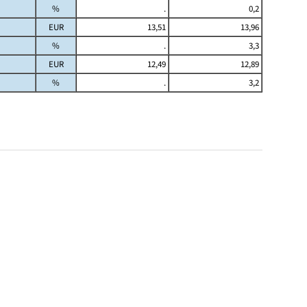
%
.
0,2
EUR
13,51
13,96
%
.
3,3
EUR
12,49
12,89
%
.
3,2