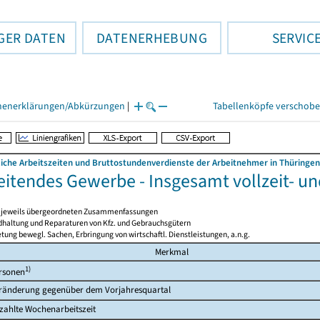
GER DATEN
DATENERHEBUNG
SERVIC
henerklärungen/Abkürzungen
|
Tabellenköpfe verschob
liche Arbeitszeiten und Bruttostundenverdienste der Arbeitnehmer in Thüringen
eitendes Gewerbe - Insgesamt vollzeit- un
en jeweils übergeordneten Zusammenfassungen
ndhaltung und Reparaturen von Kfz. und Gebrauchsgütern
tung bewegl. Sachen, Erbringung von wirtschaftl. Dienstleistungen, a.n.g.
Merkmal
1)
rsonen
ränderung gegenüber dem Vorjahresquartal
zahlte Wochenarbeitszeit