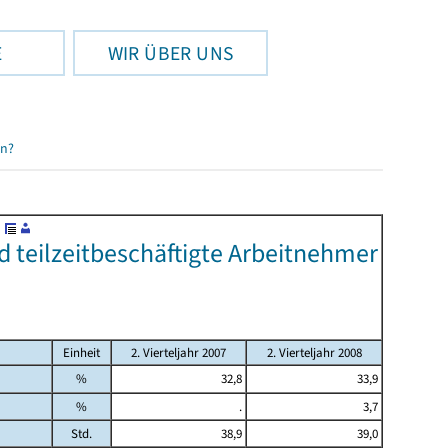
E
WIR ÜBER UNS
en?
d teilzeitbeschäftigte Arbeitnehmer
Einheit
2. Vierteljahr 2007
2. Vierteljahr 2008
%
32,8
33,9
%
.
3,7
Std.
38,9
39,0