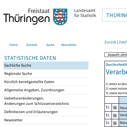
THÜRIN
Zurück
|
Zeic
Home
Kontakt
Suche
Newsletter
STATISTISCHE DATEN
Durchschnitt
Sachliche Suche
Verarb
Regionale Suche
Kürzlich bereitgestellte Daten
1) Anteil an d
2) sowie Insta
Allgemeine Angaben, Zuordnungen
3) sowie Vermie
Gebietsveränderungen,
Änderungen zum Schlüsselverzeichnis
Pers
Definitionen und Erläuterungen
Verä
Newsletter
Beza