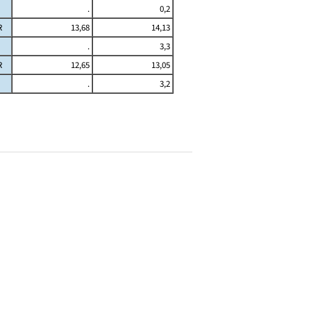
.
0,2
R
13,68
14,13
.
3,3
R
12,65
13,05
.
3,2