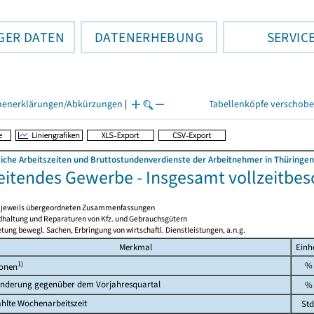
GER DATEN
DATENERHEBUNG
SERVIC
henerklärungen/Abkürzungen
|
Tabellenköpfe verschob
liche Arbeitszeiten und Bruttostundenverdienste der Arbeitnehmer in Thüringen
eitendes Gewerbe - Insgesamt vollzeitbes
en jeweils übergeordneten Zusammenfassungen
ndhaltung und Reparaturen von Kfz. und Gebrauchsgütern
tung bewegl. Sachen, Erbringung von wirtschaftl. Dienstleistungen, a.n.g.
Merkmal
Einhe
1)
%
onen
nderung gegenüber dem Vorjahresquartal
%
hlte Wochenarbeitszeit
Std