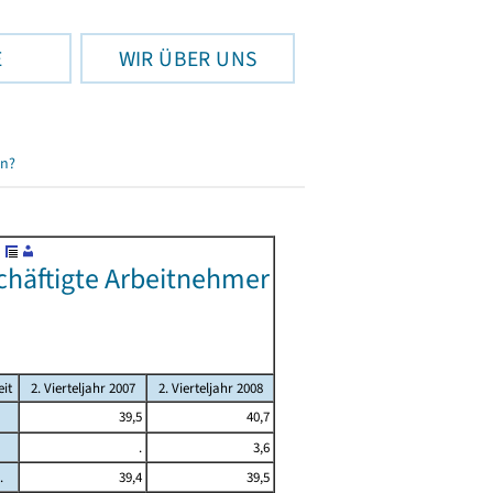
E
WIR ÜBER UNS
en?
chäftigte Arbeitnehmer
it
2. Vierteljahr 2007
2. Vierteljahr 2008
39,5
40,7
.
3,6
.
39,4
39,5