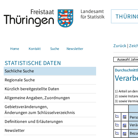
THÜRIN
Zurück
|
Zeic
Home
Kontakt
Suche
Newsletter
STATISTISCHE DATEN
Durchschnitt
Sachliche Suche
Verarb
Regionale Suche
Kürzlich bereitgestellte Daten
1) Anteil an d
2) sowie Insta
Allgemeine Angaben, Zuordnungen
3) sowie Vermie
Gebietsveränderungen,
Änderungen zum Schlüsselverzeichnis
Pers
Definitionen und Erläuterungen
Verä
Newsletter
Beza