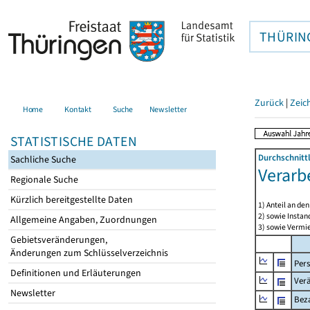
THÜRIN
Zurück
|
Zeic
Home
Kontakt
Suche
Newsletter
STATISTISCHE DATEN
Durchschnitt
Sachliche Suche
Verarb
Regionale Suche
Kürzlich bereitgestellte Daten
1) Anteil an d
2) sowie Insta
Allgemeine Angaben, Zuordnungen
3) sowie Vermie
Gebietsveränderungen,
Änderungen zum Schlüsselverzeichnis
Per
Definitionen und Erläuterungen
Ver
Newsletter
Beza