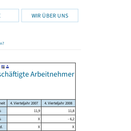
E
WIR ÜBER UNS
en?
schäftigte Arbeitnehmer
heit
4. Vierteljahr 2007
4. Vierteljahr 2008
%
11,9
11,8
%
X
- 6,2
d.
X
X