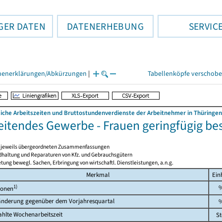
GER DATEN
DATENERHEBUNG
SERVIC
henerklärungen/Abkürzungen
|
Tabellenköpfe verschob
liche Arbeitszeiten und Bruttostundenverdienste der Arbeitnehmer in Thüringen
eitendes Gewerbe - Frauen geringfügig be
en jeweils übergeordneten Zusammenfassungen
ndhaltung und Reparaturen von Kfz. und Gebrauchsgütern
tung bewegl. Sachen, Erbringung von wirtschaftl. Dienstleistungen, a.n.g.
Merkmal
Ein
1)
sonen
änderung gegenüber dem Vorjahresquartal
hlte Wochenarbeitszeit
St