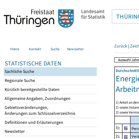
THÜRIN
Zurück
|
Zeic
Home
Kontakt
Suche
Newsletter
STATISTISCHE DATEN
Durchschnitt
Sachliche Suche
Energi
Regionale Suche
Arbeit
Kürzlich bereitgestellte Daten
Allgemeine Angaben, Zuordnungen
1) Anteil an d
Gebietsveränderungen,
2) sowie Insta
3) sowie Vermie
Änderungen zum Schlüsselverzeichnis
Definitionen und Erläuterungen
Per
Newsletter
Ver