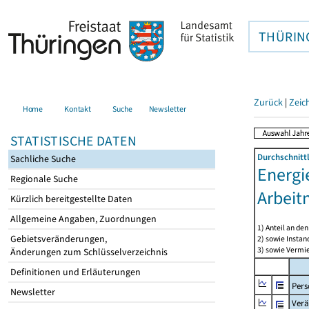
THÜRIN
Zurück
|
Zeic
Home
Kontakt
Suche
Newsletter
STATISTISCHE DATEN
Durchschnitt
Sachliche Suche
Energi
Regionale Suche
Arbeit
Kürzlich bereitgestellte Daten
Allgemeine Angaben, Zuordnungen
1) Anteil an d
Gebietsveränderungen,
2) sowie Insta
3) sowie Vermie
Änderungen zum Schlüsselverzeichnis
Definitionen und Erläuterungen
Pers
Newsletter
Verä