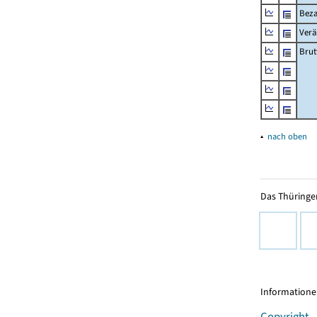
Beza
Verä
Brut
▴
nach oben
Das Thüringer
Informationen
Copyright