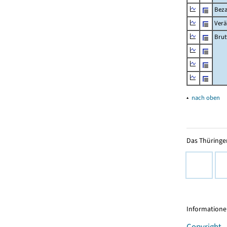
Beza
Verä
Brut
▴
nach oben
Das Thüringer
Informationen
Copyright