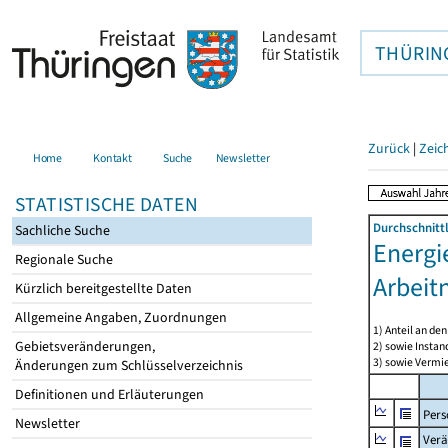
THÜRIN
Zurück
|
Zeic
Home
Kontakt
Suche
Newsletter
STATISTISCHE DATEN
Durchschnitt
Sachliche Suche
Energi
Regionale Suche
Arbeit
Kürzlich bereitgestellte Daten
Allgemeine Angaben, Zuordnungen
1) Anteil an d
Gebietsveränderungen,
2) sowie Insta
3) sowie Vermie
Änderungen zum Schlüsselverzeichnis
Definitionen und Erläuterungen
Pers
Newsletter
Verä