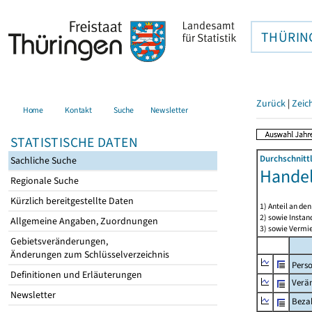
THÜRIN
Zurück
|
Zeic
Home
Kontakt
Suche
Newsletter
STATISTISCHE DATEN
Durchschnitt
Sachliche Suche
Handel
Regionale Suche
Kürzlich bereitgestellte Daten
1) Anteil an d
2) sowie Insta
Allgemeine Angaben, Zuordnungen
3) sowie Vermie
Gebietsveränderungen,
Änderungen zum Schlüsselverzeichnis
Pers
Definitionen und Erläuterungen
Verä
Newsletter
Bezah