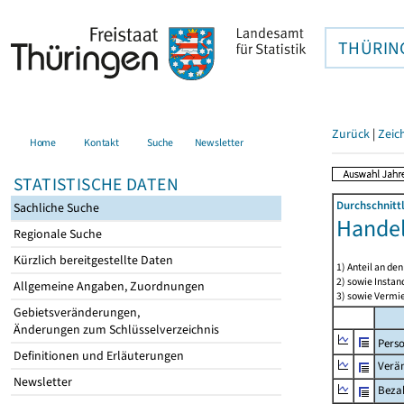
THÜRIN
Zurück
|
Zeic
Home
Kontakt
Suche
Newsletter
STATISTISCHE DATEN
Durchschnitt
Sachliche Suche
Handel
Regionale Suche
Kürzlich bereitgestellte Daten
1) Anteil an d
2) sowie Insta
Allgemeine Angaben, Zuordnungen
3) sowie Vermie
Gebietsveränderungen,
Änderungen zum Schlüsselverzeichnis
Pers
Definitionen und Erläuterungen
Verä
Newsletter
Bezah