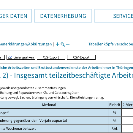
GER DATEN
DATENERHEBUNG
SERVIC
henerklärungen/Abkürzungen
|
Tabellenköpfe verschob
liche Arbeitszeiten und Bruttostundenverdienste der Arbeitnehmer in Thüringen
 2) - Insgesamt teilzeitbeschäftigte Arbe
en jeweils übergeordneten Zusammenfassungen
ndhaltung und Reparaturen von Kfz. und Gebrauchsgütern
tung bewegl. Sachen, Erbringung von wirtschaftl. Dienstleistungen, a.n.g.
Merkmal
Einheit
2. Vier
1)
%
onen
nderung gegenüber dem Vorjahresquartal
%
lte Wochenarbeitszeit
Std.