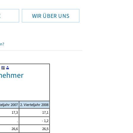
E
WIR ÜBER UNS
en?
itnehmer
teljahr 2007
2. Vierteljahr 2008
17,3
17,1
.
- 1,2
26,6
26,5