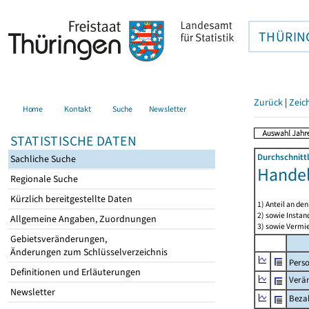
THÜRIN
Zurück
|
Zeic
Home
Kontakt
Suche
Newsletter
STATISTISCHE DATEN
Durchschnitt
Sachliche Suche
Handel
Regionale Suche
Kürzlich bereitgestellte Daten
1) Anteil an d
2) sowie Insta
Allgemeine Angaben, Zuordnungen
3) sowie Vermie
Gebietsveränderungen,
Änderungen zum Schlüsselverzeichnis
Pers
Definitionen und Erläuterungen
Verä
Newsletter
Bezah