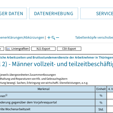
GER DATEN
DATENERHEBUNG
SERVIC
henerklärungen/Abkürzungen
|
Tabellenköpfe verschob
liche Arbeitszeiten und Bruttostundenverdienste der Arbeitnehmer in Thüringen
 2) - Männer vollzeit- und teilzeitbeschäf
en jeweils übergeordneten Zusammenfassungen
ndhaltung und Reparaturen von Kfz. und Gebrauchsgütern
tung bewegl. Sachen, Erbringung von wirtschaftl. Dienstleistungen, a.n.g.
Merkmal
Einheit
4. 
1)
%
onen
nderung gegenüber dem Vorjahresquartal
%
lte Wochenarbeitszeit
Std.