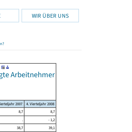
E
WIR ÜBER UNS
en?
tigte Arbeitnehmer
Vierteljahr 2007
4. Vierteljahr 2008
8,7
8,7
.
- 1,2
38,7
39,1