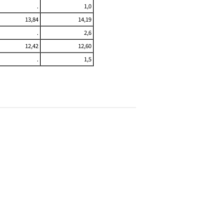
.
1,0
13,84
14,19
.
2,6
12,42
12,60
.
1,5