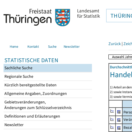
THÜRIN
Zurück
|
Zeic
Home
Kontakt
Suche
Newsletter
STATISTISCHE DATEN
Durchschnitt
Sachliche Suche
Handel
Regionale Suche
Kürzlich bereitgestellte Daten
1) Anteil an d
2) sowie Insta
Allgemeine Angaben, Zuordnungen
3) sowie Vermie
Gebietsveränderungen,
Änderungen zum Schlüsselverzeichnis
Pers
Definitionen und Erläuterungen
Verä
Newsletter
Bezah