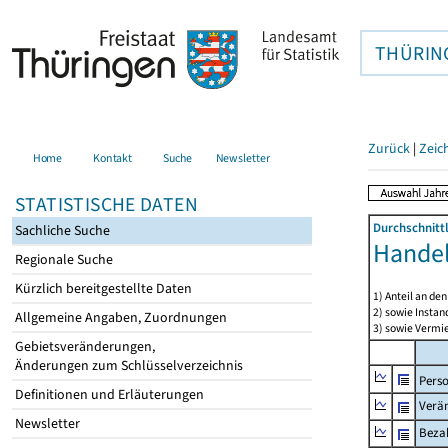
THÜRIN
Zurück
|
Zeic
Home
Kontakt
Suche
Newsletter
STATISTISCHE DATEN
Durchschnitt
Sachliche Suche
Handel 
Regionale Suche
Kürzlich bereitgestellte Daten
1) Anteil an d
2) sowie Insta
Allgemeine Angaben, Zuordnungen
3) sowie Vermie
Gebietsveränderungen,
Änderungen zum Schlüsselverzeichnis
Pers
Definitionen und Erläuterungen
Verä
Newsletter
Bezah