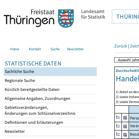
THÜRIN
Zurück
|
Zeic
Home
Kontakt
Suche
Newsletter
STATISTISCHE DATEN
Durchschnitt
Sachliche Suche
Handel
Regionale Suche
Kürzlich bereitgestellte Daten
1) Anteil an d
2) sowie Insta
Allgemeine Angaben, Zuordnungen
3) sowie Vermie
Gebietsveränderungen,
Änderungen zum Schlüsselverzeichnis
Pers
Definitionen und Erläuterungen
Verä
Newsletter
Bezah